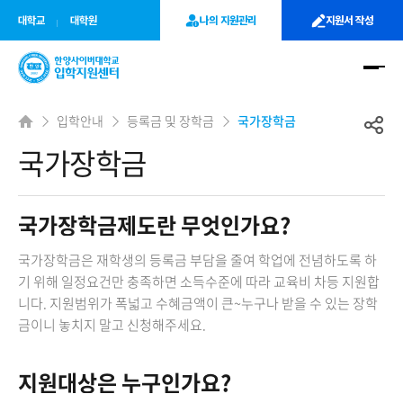
사이트정보 바로가기
주메뉴 바로가기
본문 바로가기
대학교
대학원
나의 지원관리
지원서 작성
입학안내
등록금 및 장학금
국가장학금
국가장학금
국가장학금제도란 무엇인가요?
국가장학금은 재학생의 등록금 부담을 줄여 학업에 전념하도록 하
기 위해 일정요건만 충족하면 소득수준에 따라 교육비 차등 지원합
니다. 지원범위가 폭넓고 수혜금액이 큰~누구나 받을 수 있는 장학
금이니 놓치지 말고 신청해주세요.
지원대상은 누구인가요?