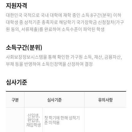
지원자격
대한민국 국적으로 국내 대학에 재학 중인 소득 8구간(분위) 이하
대학생 중 성적기준 충족자로 해당학기 국가장학금 신청절차(가구
원 동의, 서류제출)를 완료하여 소득수준이 파악된 학생
소득구간(분위)
사회보장정보시스템을 통해 확인한 가구원 소득, 재산, 금융자산,
부채 등을 반영하여 소득인정액을 산정하여 결정
심사기준
구분
심사기준
유의사항
신입생,
첫 학기에 한해 성적기
편입생,
준 미적용
재입학생