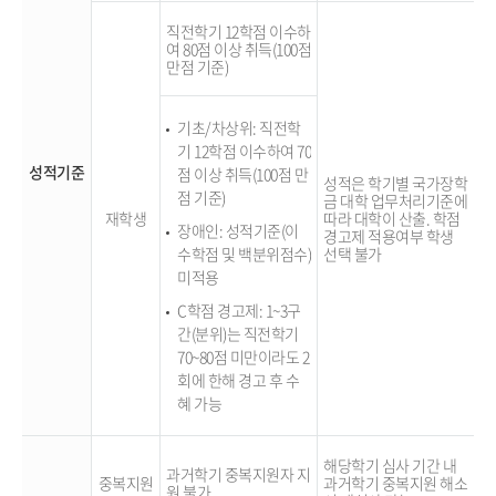
직전학기 12학점 이수하
여 80점 이상 취득(100점
만점 기준)
기초/차상위: 직전학
기 12학점 이수하여 70
성적기준
점 이상 취득(100점 만
성적은 학기별 국가장학
점 기준)
금 대학 업무처리기준에
재학생
따라 대학이 산출. 학점
장애인: 성적기준(이
경고제 적용여부 학생
수학점 및 백분위점수)
선택 불가
미적용
C학점 경고제: 1~3구
간(분위)는 직전학기
70~80점 미만이라도 2
회에 한해 경고 후 수
혜 가능
해당학기 심사 기간 내
과거학기 중복지원자 지
중복지원
과거학기 중복지원 해소
원 불가