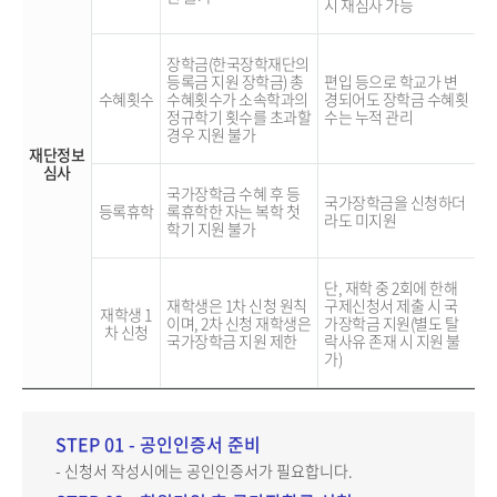
시 재심사 가능
장학금(한국장학재단의
등록금 지원 장학금) 총
편입 등으로 학교가 변
수혜횟수
수혜횟수가 소속학과의
경되어도 장학금 수혜횟
정규학기 횟수를 초과할
수는 누적 관리
경우 지원 불가
재단정보
심사
국가장학금 수혜 후 등
국가장학금을 신청하더
등록휴학
록휴학한 자는 복학 첫
라도 미지원
학기 지원 불가
단, 재학 중 2회에 한해
재학생은 1차 신청 원칙
구제신청서 제출 시 국
재학생 1
이며, 2차 신청 재학생은
가장학금 지원(별도 탈
차 신청
국가장학금 지원 제한
락사유 존재 시 지원 불
가)
STEP 01 - 공인인증서 준비
- 신청서 작성시에는 공인인증서가 필요합니다.