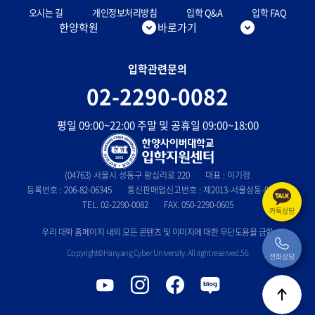
오시는 길
개인정보처리방침
입학 Q&A
입학 FAQ
한양학원
바로가기
입학관련문의
02-2290-0082
평일 09:00~22:00 주말 및 공휴일 09:00~18:00
(04763) 서울시 성동구 왕십리로 220
대표 : 이기정
등록번호 : 206-82-06345
통신판매업신고번호 : 제2013-서울성동-0803호
TEL. 02-2290-0082
FAX. 050-2290-0605
카톡상담
우리 대학 홈페이지 내의 모든 콘텐츠 및 이미지에 대한 무단도용을 금함
Copyright©Hanyang Cyber University. All right reserved.56
전화상담
유
인
페
블
튜
스
이
로
T
브
타
스
그
o