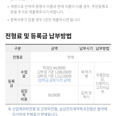
개명으로 인하여 증명서 이름과 현재 이름이 다를 경우, 주민등록초
본을 추가로 제출해주시기 바랍니다.
중복서류가 있을 경우 1장만 제출하시면 됩니다.
전형료 및 등록금 납부방법
구분
금액
납부시기
납부방법
전형료
면제
학점당 84,000원
수업
12학점 기준 1,008,000원
매 학기
무통장입
료
18학점 기준 1,512,000원
별
금,
(장학금 공제 이전 금액)
등록
신용카드,
금
고지서납
실입
부
입학 첫
학
99,000원
학기
비용
※ 산업체위탁전형 및 군위탁전형, 삼성전자계약학과전형은 협약에
의거하여 전형료가 면제됩니다.