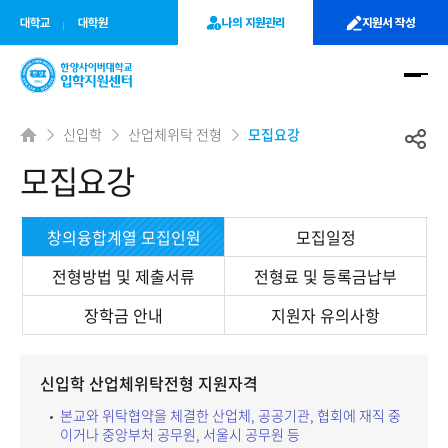
사이트정보 바로가기
주메뉴 바로가기
본문 바로가기
대학교
대학원
나의 지원관리
지원서 작성
신입학
산업체위탁 전형
모집요강
모집요강
창의융합계열 모집인원
모집일정
전형방법 및 제출서류
전형료 및 등록금납부
장학금 안내
지원자 유의사항
신입학 산업체위탁전형 지원자격
본교와 위탁협약을 체결한 산업체, 공공기관, 협회에 재직 중
이거나 중앙부처 공무원, 서울시 공무원 등