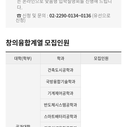
는 온라인으로 맞춤형 입학설명회를 진행해 드립니
다.
☎ 신청 및 문의 :
02-2290-0134~0136
(유선으로
신청)
창의융합계열 모집인원
대학(학부)
학과
모집인원
건축도시공학과
국방융합기술학과
기계제어공학과
반도체시스템공학과
스마트배터리공학과
공과대학