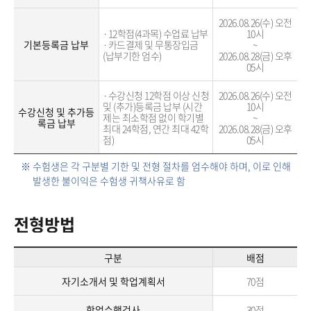
2026.08.26(수) 오전
·12학점(4과목) 수업료 납부

10시
기본등록금 납부
·카드결제 및 무통장입금
~
(납부기한 엄수)
2026.08.28(금) 오후
05시
·수강신청 12학점 이상 신청 
2026.08.26(수) 오전
및 (추가)등록금 납부 (시간
10시
수강신청 및 추가등
제는 최소학점 없이 학기별 
~
록금 납부
최대 24학점, 연간 최대 42학
2026.08.28(금) 오후
점)
05시
※ 수험생은 각 구분별 기한 및 전형 절차를 엄수해야 하며, 이로 인해
발생한 불이익은 수험생 귀책사유로 함
전형방법
구분
배점
자기소개서 및 학업계획서
70점
학업수행검사
30점