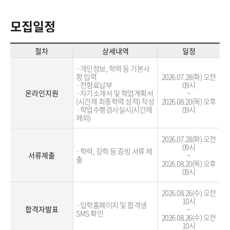
모집일정
절차
상세내역
일정
·개인정보, 학력 등 기본사
항 입력

2026.07.28(화) 오전
·전형료납부

09시
온라인지원
·자기소개서 및 학업계획서
~
(시간제 최종학력 성적) 작성

2026.08.20(목) 오후
·학업수행검사실시(시간제 
09시
제외)
2026.07.28(화) 오전
09시
·학력, 장학 등 증빙 서류 제
서류제출
~
출
2026.08.20(목) 오후
09시
2026.08.26(수) 오전
10시
·입학홈페이지 및 합격생 
합격자발표
~
SMS 확인
2026.08.26(수) 오전
10시