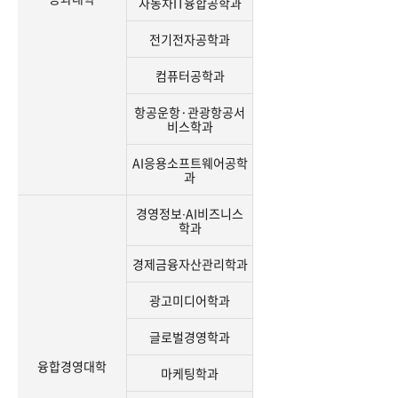
자동차IT융합공학과
전기전자공학과
컴퓨터공학과
항공운항·관광항공서
비스학과
AI응용소프트웨어공학
과
경영정보∙AI비즈니스
학과
경제금융자산관리학과
광고미디어학과
글로벌경영학과
융합경영대학
마케팅학과