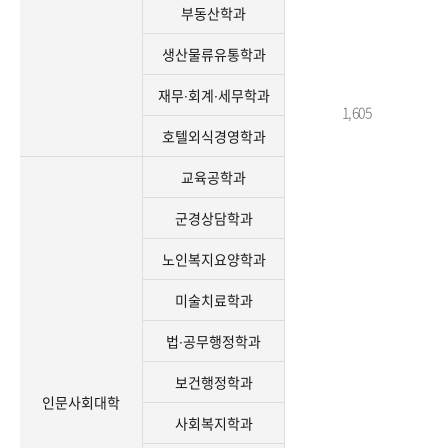
부동산학과
생산물류유통학과
재무∙회계∙세무학과
1,605
호텔외식경영학과
교육공학과
군경상담학과
노인복지요양학과
미술치료학과
법∙공무행정학과
보건행정학과
인문사회대학
사회복지학과