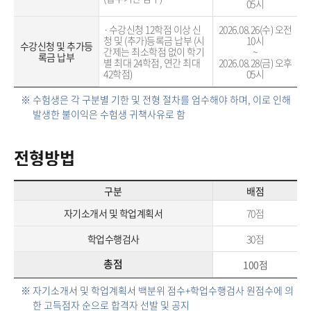
05시
·수강신청 12학점 이상 신
2026.08.26(수) 오전
청 및 (추가)등록금 납부 (시
10시
수강신청 및 추가등
간제는 최소학점 없이 학기
~
록금 납부
별 최대 24학점, 연간 최대 
2026.08.28(금) 오후
42학점)
05시
※ 수험생은 각 구분별 기한 및 전형 절차를 엄수해야 하며, 이로 인해
발생한 불이익은 수험생 귀책사유로 함
전형방법
구분
배점
자기소개서 및 학업계획서
70점
학업수행검사
30점
총점
100점
※ 자기소개서 및 학업계획서 백분위 점수+학업수행검사 원점수에 의
한 고득점자 순으로 합격자 선발 및 공지