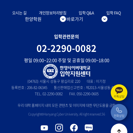
오시는 길
개인정보처리방침
입학 Q&A
입학 FAQ
한양학원
바로가기
입학관련문의
02-2290-0082
평일 09:00~22:00 주말 및 공휴일 09:00~18:00
(04763) 서울시 성동구 왕십리로 220
대표 : 이기정
등록번호 : 206-82-06345
통신판매업신고번호 : 제2013-서울성동-0803호
TEL. 02-2290-0082
FAX. 050-2290-0605
카톡상담
우리 대학 홈페이지 내의 모든 콘텐츠 및 이미지에 대한 무단도용을 금함
Copyright©Hanyang Cyber University. All right reserved.56
전화상담
유
인
페
블
튜
스
이
로