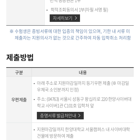
번역 공증원본 1부
학적조회동의서 1부(자필 서명 필)
자세히보기
※ 수험생은 증빙서류에 대한 입증의 책임이 있으며, 기한 내 서류 미
제출자는 지원의사가 없는 것으로 간주하여 자동 입학취소 처리함
제출방법
구분
내용
아래 주소로 지원마감일까지 등기우편 제출 (※ 마감일
우체국 소인분까지 인정)
주소: (04763) 서울시 성동구 왕십리로 220 한양사이버대
우편제출
학교 사이버1관 C101호 입학처 앞
증명서류 발급처안내
지원마감일까지 한양대학교 서울캠퍼스 내 사이버대학
건물에 방문하여 제출