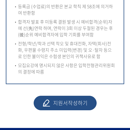
등록금 (수업료)의 반환은 본교 학칙 제 58조에 의거하
여 반환함
합격자 발표 후 미등록 결원 발생 시 예비합격(순위)자
에 선(先)연락 하며, 연락이 3회 이상 두절된 경우는 후
(後)순위 예비합격자에 입학 기회를 부여함
전형/학년/학과 선택 착오 및 휴대전화, 자택(회사)전
화, 우편물 수령지 주소 미입력(변경) 및 오·탈자 등으
로 인한 불이익은 수험생 본인의 귀책사유로 함
모집요강에 명시되지 않은 사항은 입학전형관리위원회
의 결정에 따름
지원서작성하기