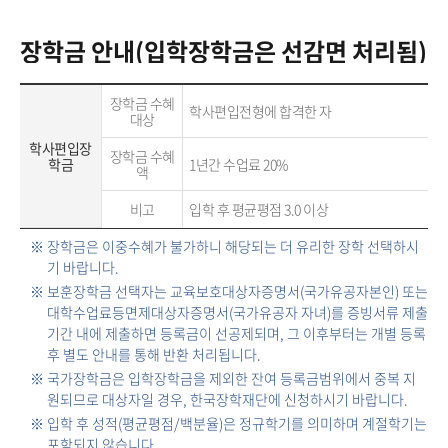
장학금 안내(입학장학금은 선감면 처리됨)
장학금 수혜
학사편입전형에 합격한 자
대상
학사편입장
장학금 수혜
학금
1년간 수업료 20%
액
비고
입학 후 평균평점 3.0 이상
※ 장학금은 이중수혜가 불가하니 해당되는 더 유리한 장학 선택하시
기 바랍니다.
※ 보훈장학금 선택자는 교육보호대상자증명서(국가유공자본인) 또는
대학수업료등면제대상자증명서(국가유공자 자녀)를 증빙서류 제출
기간 내에 제출하면 등록금이 선공제되며, 그 이후부터는 개별 등록
후 별도 안내를 통해 반환 처리됩니다.
※ 국가장학금은 입학장학금을 제외한 잔여 등록금범위에서 중복 지
원되므로 대상자일 경우, 한국장학재단에 신청하시기 바랍니다.
※ 입학 후 성적(평균평점/백분율)은 정규학기를 의미하며 계절학기는
포함되지 않습니다.