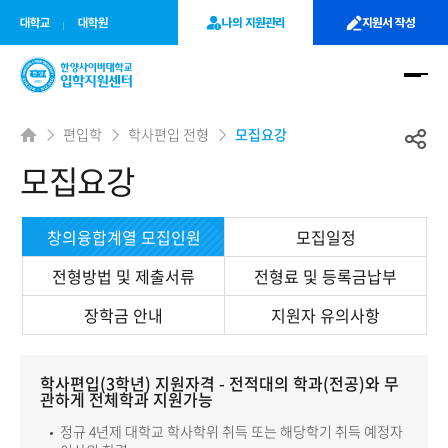
사이트정보 바로가기
주메뉴 바로가기
본문 바로가기
대학교
대학원
나의 지원관리
지원서 작성
편입학
학사편입 전형
모집요강
모집요강
창의융합계열 모집인원
모집일정
전형방법 및 제출서류
전형료 및 등록금납부
장학금 안내
지원자 유의사항
학사편입(3학년) 지원자격 - 전적대의 학과(전공)와 무
관하게 전체학과 지원가능
정규 4년제 대학교 학사학위 취득 또는 해당학기 취득 예정자