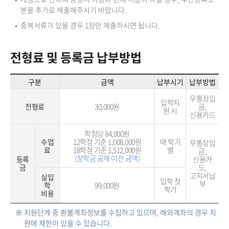
본을 추가로 제출해주시기 바랍니다.
중복서류가 있을 경우 1장만 제출하시면 됩니다.
전형료 및 등록금 납부방법
구분
금액
납부시기
납부방법
무통장입
입학지
전형료
30,000원
금,
원 시
신용카드
학점당 84,000원
수업
12학점 기준 1,008,000원
매 학기
무통장입
료
18학점 기준 1,512,000원
별
금,
(장학금 공제 이전 금액)
등록
신용카
금
드,
고지서납
실입
입학 첫
부
학
99,000원
학기
비용
※ 지원단계 중 환불계좌정보를 수집하고 있으며, 해외계좌의 경우 지
원에 제한이 있을 수 있습니다.