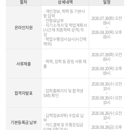
절차
상세내역
일정
·개인정보, 학력 등 기본사
항 입력

2026.07.28(화) 오전
·전형료납부

09시
·자기소개서 및 학업계획서
온라인지원
~
(시간제 최종학력 성적) 작
2026.08.20(목) 오후
성

09시
·학업수행검사실시(시간제 
제외)
2026.07.28(화) 오전
09시
·학력, 장학 등 증빙 서류 제
서류제출
~
출
2026.08.20(목) 오후
09시
2026.08.26(수) 오전
10시
·입학홈페이지 및 합격생 
합격자발표
~
SMS 확인
2026.08.26(수) 오전
10시
2026.08.26(수) 오전
·12학점(4과목) 수업료 납
10시
부

기본등록금 납부
~
·카드결제 및 무통장입금
2026.08.28(금) 오후
(납부기한 엄수)