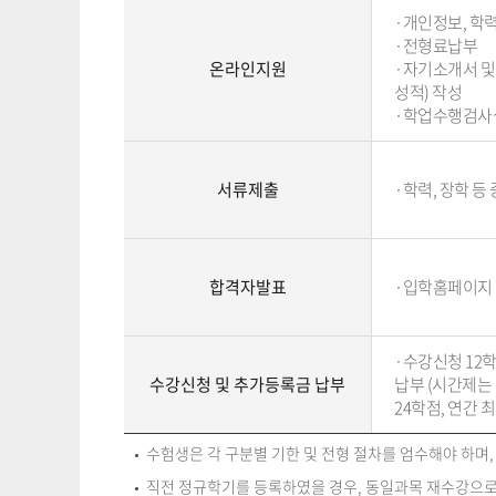
·개인정보, 학력
·전형료납부

온라인지원
·자기소개서 및
성적) 작성

·학업수행검사실
서류제출
·학력, 장학 등
합격자발표
·입학홈페이지 
·수강신청 12학
수강신청 및 추가등록금 납부
납부 (시간제는
24학점, 연간 최
수험생은 각 구분별 기한 및 전형 절차를 엄수해야 하며
직전 정규학기를 등록하였을 경우, 동일과목 재수강으로