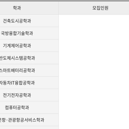
학과
모집인원
건축도시공학과
국방융합기술학과
기계제어공학과
반도체시스템공학과
스마트배터리공학과
자동차IT융합공학과
전기전자공학과
컴퓨터공학과
운항·관광항공서비스학과