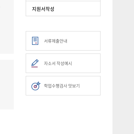
과
지원서작성
서류제출안내
자소서 작성예시
학업수행검사 맛보기