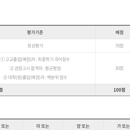
평가기준
배점
정성평가
70점
① 고교졸업(예정)자 : 최종학기 국어점수
30점
② 검정고시 합격자 : 평균평점
③ 대학(원)졸업(예정)자 : 백분위 점수
점
100점
 또는
미 또는
양 또는
가 또는