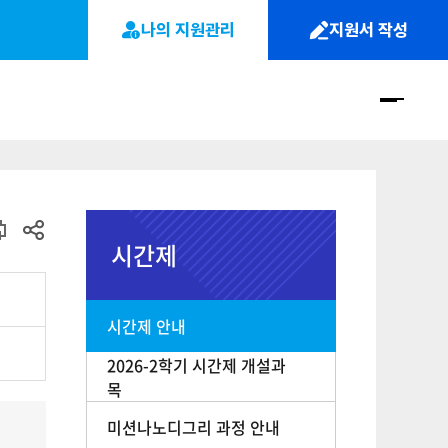
나의 지원관리
지원서 작성
사
이
트
맵
시간제
시간제 안내
2026-2학기 시간제 개설과
목
미션나노디그리 과정 안내