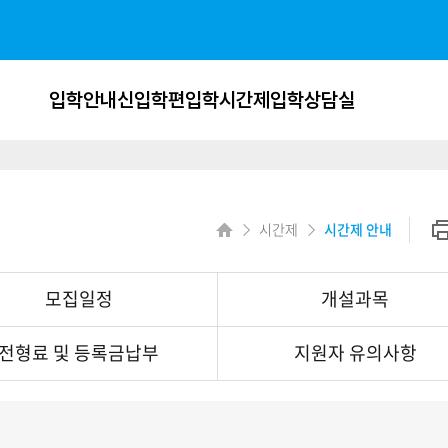
사이트정보 바로가기
주메뉴 바로가기
본문 바로가기
입학안내
신입학
편입학
시간제
입학상담실
시간제
시간제 안내
모집일정
개설과목
전형료 및 등록금납부
지원자 유의사항