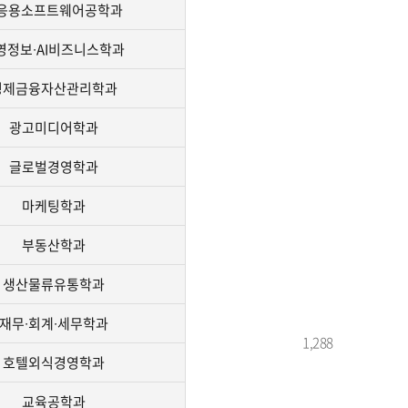
I응용소프트웨어공학과
영정보∙AI비즈니스학과
경제금융자산관리학과
광고미디어학과
글로벌경영학과
마케팅학과
부동산학과
생산물류유통학과
재무∙회계∙세무학과
1,288
호텔외식경영학과
교육공학과